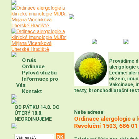
O nás
Ordinace
Pyl
O nás
Provádíme di
Ordinace
alergologie a
Pylová služba
Léčíme: aler
Informace pro
ekzém, imuno
Vakcinace, i
Vás
testy, bronchodilatační test
Kontakt
OD PÁTKU 14.8. DO
Naše adresa:
ÚTERÝ 18.8.
Ordinace alergologie a 
NEORDINUJEME
Revoluční 1503, 686 01